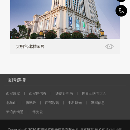
1
大明宫建材家居
友情链接
西安蜂窝
西安网信办
通信管理局
世界互联网大会
北羊山
腾讯云
西部数码
中科曙光
浪潮信息
新浪舆情通
华为云
Copyright © 2026 西安蜂窝电子商务有限公司 版权所有 技术支持
XML地图