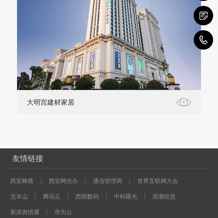
1
大明宫建材家居
友情链接
西安蜂窝
西安网信办
通信管理局
世界互联网大会
北羊山
腾讯云
西部数码
中科曙光
浪潮信息
新浪舆情通
华为云