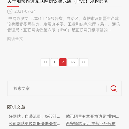
关于加快推进互联网协议第六版（IPv6）规模部署
2021-07-24
中网办发文〔2021〕15号各省、自治区、直辖市及新疆生产建
设兵团党委网信办、发展改革委、工业和信息化厅（局）、通信
管理局：互联网协议第六版（IPv6）是互联网升级演进的···
阅读全文
1
2
2/2
<<
>>
随机文章
好网站，自带流量；好设计，自带成交。
腾讯阿里有意开放边界?业内人士称或将有利于SaaS产业发展
公司网站更换新服务器会有哪些影响
西安蜂窝设计 主营业务分布