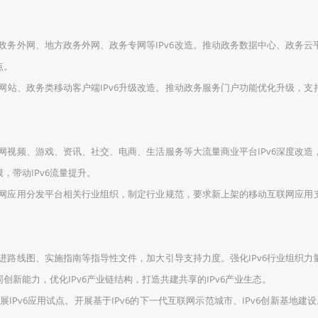
政务外网、地方政务外网、政务专网等IPv6改造。推动政务数据中心、政务云
点。
网站、政务类移动客户端IPv6升级改造。推动政务服务门户功能优化升级，支持I
网视频、游戏、资讯、社交、电商、生活服务等大流量商业平台IPv6深度改造
模，带动IPv6流量提升。
网应用分发平台相关行业组织，制定行业规范，要求新上架的移动互联网应用支持
术演进路线图、实施指南等指导性文件，加大引导支持力度。强化IPv6行业组织力
创新能力，优化IPv6产业链结构，打造共建共享的IPv6产业生态。
IPv6应用试点。开展基于IPv6的下一代互联网示范城市、IPv6创新基地建设