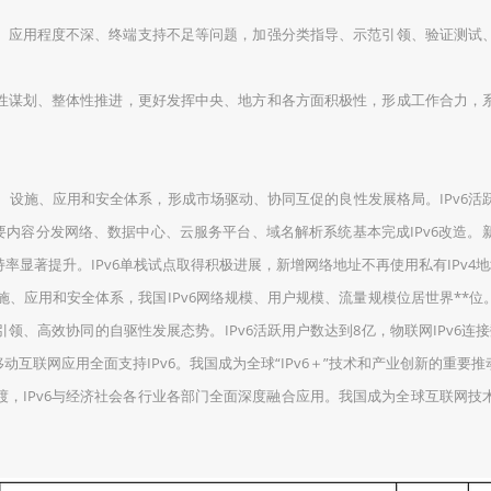
应用程度不深、终端支持不足等问题，加强分类指导、示范引领、验证测试、
划、整体性推进，更好发挥中央、地方和各方面积极性，形成工作合力，系统
设施、应用和安全体系，形成市场驱动、协同互促的良性发展格局。IPv6活跃用
内主要内容分发网络、数据中心、云服务平台、域名解析系统基本完成IPv6改造。
率显著提升。IPv6单栈试点取得积极进展，新增网络地址不再使用私有IPv4
施、应用和安全体系，我国IPv6网络规模、用户规模、流量规模位居世界**位
、高效协同的自驱性发展态势。IPv6活跃用户数达到8亿，物联网IPv6连接数
动互联网应用全面支持IPv6。我国成为全球“IPv6＋”技术和产业创新的重
渡，IPv6与经济社会各行业各部门全面深度融合应用。我国成为全球互联网