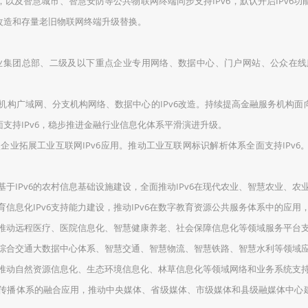
及智慧城市、智慧安防等公共物联网终端同步支持IPv6，默认开启IPv6功
6改造和存量老旧物联网终端升级替换。
企业集团总部、二级及以下重点企业专用网络、数据中心、门户网站、公众在
机构广域网、分支机构网络、数据中心的IPv6改造。持续提高金融服务机构面向公
支持IPv6，稳步推进金融行业信息化体系平滑演进升级。
业拓展工业互联网IPv6应用。推动工业互联网标识解析体系全面支持IPv6。
基于IPv6的农村信息基础设施建设，全面推动IPv6在现代农业、智慧农业、
信息化IPv6支持能力建设，推动IPv6在数字教育资源公共服务体系中的应用，
推动远程医疗、医院信息化、智慧健康养老、社会保障信息化等领域服务平台支持
v6在综合交通大数据中心体系、智慧交通、智慧物流、智慧铁路、智慧水利等领域
推动自然资源信息化、生态环境信息化、林草信息化等领域网络和业务系统支持I
媒体传播体系的融合应用，推动中央媒体、省级媒体、市级媒体和县级融媒体中心建设