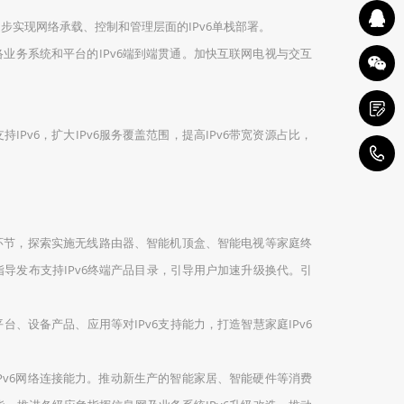
逐步实现网络承载、控制和管理层面的IPv6单栈部署。
络业务系统和平台的IPv6端到端贯通。加快互联网电视与交互
v6，扩大IPv6服务覆盖范围，提高IPv6带宽资源占比，
1
准环节，探索实施无线路由器、智能机顶盒、智能电视等家庭终
指导发布支持IPv6终端产品目录，引导用户加速升级换代。引
、设备产品、应用等对IPv6支持能力，打造智慧家庭IPv6
Pv6网络连接能力。推动新生产的智能家居、智能硬件等消费