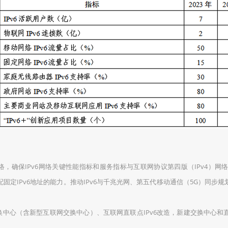
络，确保IPv6网络关键性能指标和服务指标与互联网协议第四版（IPv4）网络
IPv6地址的能力。推动IPv6与千兆光网、第五代移动通信（5G）同步规划
中心（含新型互联网交换中心）、互联网直联点IPv6改造，新建交换中心和直联