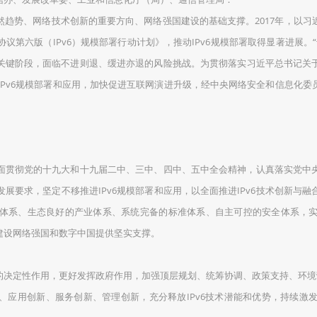
趋势、网络技术创新的重要方向、网络强国建设的基础支撑。2017年，以习近
议第六版（IPv6）规模部署行动计划》，推动IPv6规模部署取得显著进展。
的关键阶段，面临不进则退、缓进亦退的风险挑战。为贯彻落实习近平总书记
IPv6规模部署和应用，加快促进互联网演进升级，经中央网络安全和信息化委
贯彻党的十九大和十九届二中、三中、四中、五中全会精神，认真落实党中央
展要求，坚定不移推进IPv6规模部署和应用，以全面推进IPv6技术创新与
体系、生态良好的产业体系、系统完备的标准体系、自主可控的安全体系，实现
建设网络强国和数字中国提供坚实支撑。
定性作用，更好发挥政府作用，加强顶层规划、统筹协调、政策支持、环境营造
应用创新、服务创新、管理创新，充分释放IPv6技术潜能和优势，持续激发