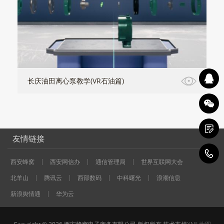
长庆油田离心泵教学(VR石油篇)
友情链接
1
西安蜂窝
西安网信办
通信管理局
世界互联网大会
北羊山
腾讯云
西部数码
中科曙光
浪潮信息
新浪舆情通
华为云